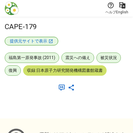
本文に飛ぶ
ヘルプ
English
CAPE-179
提供元サイトで表示
福島第一原発事故 (2011)
震災への備え
被災状況
復興
収録:日本原子力研究開発機構図書館蔵書
メタデータ