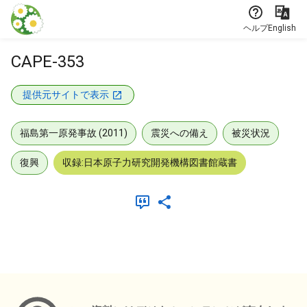
本文に飛ぶ
ヘルプ
English
CAPE-353
提供元サイトで表示
福島第一原発事故 (2011)
震災への備え
被災状況
復興
収録:日本原子力研究開発機構図書館蔵書
メタデータ