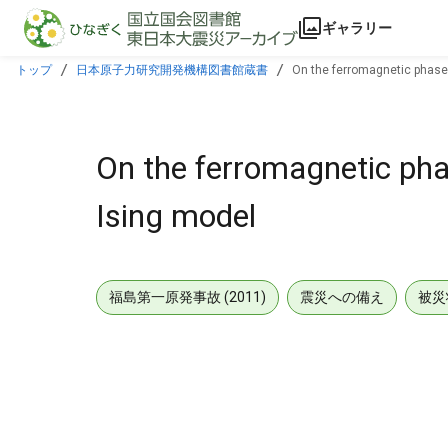
本文に飛ぶ
ギャラリー
トップ
日本原子力研究開発機構図書館蔵書
On the ferromagnetic phase
On the ferromagnetic ph
Ising model
福島第一原発事故 (2011)
震災への備え
被災