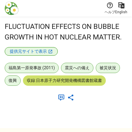
本文に飛ぶ
ヘルプ
English
FLUCTUATION EFFECTS ON BUBBLE
GROWTH IN HOT NUCLEAR MATTER.
提供元サイトで表示
福島第一原発事故 (2011)
震災への備え
被災状況
復興
収録:日本原子力研究開発機構図書館蔵書
メタデータ