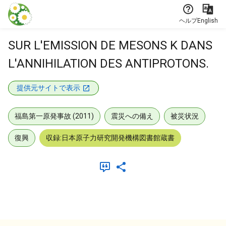
本文に飛ぶ
ヘルプ
English
SUR L'EMISSION DE MESONS K DANS
L'ANNIHILATION DES ANTIPROTONS.
提供元サイトで表示
福島第一原発事故 (2011)
震災への備え
被災状況
復興
収録:日本原子力研究開発機構図書館蔵書
メタデータ