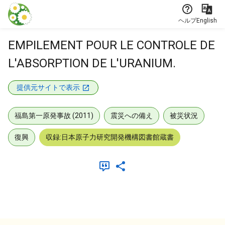
本文に飛ぶ
ヘルプ
English
EMPILEMENT POUR LE CONTROLE DE
L'ABSORPTION DE L'URANIUM.
提供元サイトで表示
福島第一原発事故 (2011)
震災への備え
被災状況
復興
収録:日本原子力研究開発機構図書館蔵書
メタデータ