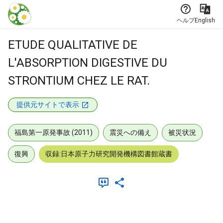
本文に飛ぶ
ヘルプ
English
ETUDE QUALITATIVE DE
L'ABSORPTION DIGESTIVE DU
STRONTIUM CHEZ LE RAT.
提供元サイトで表示
福島第一原発事故 (2011)
震災への備え
被災状況
復興
収録:日本原子力研究開発機構図書館蔵書