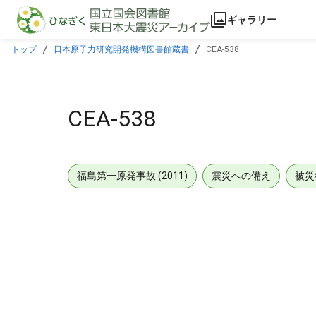
本文に飛ぶ
ギャラリー
トップ
日本原子力研究開発機構図書館蔵書
CEA-538
CEA-538
福島第一原発事故 (2011)
震災への備え
被災
メタデータ