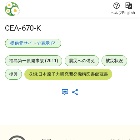
本文に飛ぶ
ヘルプ
English
CEA-670-K
提供元サイトで表示
福島第一原発事故 (2011)
震災への備え
被災状況
復興
収録:日本原子力研究開発機構図書館蔵書
メタデータ