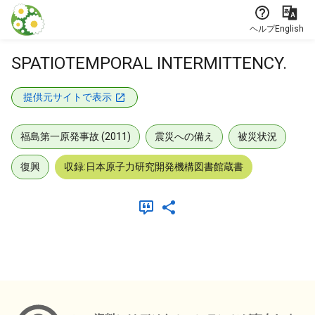
本文に飛ぶ
ヘルプ
English
SPATIOTEMPORAL INTERMITTENCY.
提供元サイトで表示
福島第一原発事故 (2011)
震災への備え
被災状況
復興
収録:日本原子力研究開発機構図書館蔵書
メタデータ