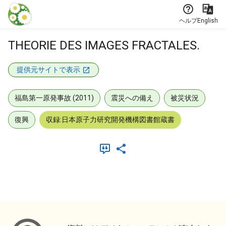
本文に飛ぶ
ヘルプ
English
THEORIE DES IMAGES FRACTALES.
提供元サイトで表示
福島第一原発事故 (2011)
震災への備え
被災状況
復興
収録:日本原子力研究開発機構図書館蔵書
メタデータ