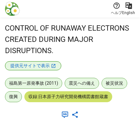
本文に飛ぶ
ヘルプ
English
CONTROL OF RUNAWAY ELECTRONS
CREATED DURING MAJOR
DISRUPTIONS.
提供元サイトで表示
福島第一原発事故 (2011)
震災への備え
被災状況
復興
収録:日本原子力研究開発機構図書館蔵書