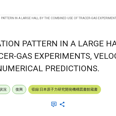
N PATTERN IN A LARGE HALL BY THE COMBINED USE OF TRACER-GAS EXPERIME
TION PATTERN IN A LARGE HA
CER-GAS EXPERIMENTS, VELO
UMERICAL PREDICTIONS.
状況
復興
収録:日本原子力研究開発機構図書館蔵書