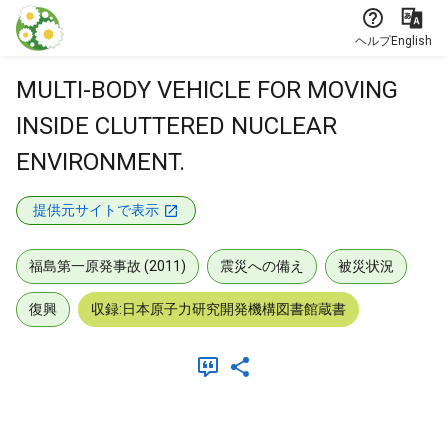
本文に飛ぶ
ヘルプ
English
MULTI-BODY VEHICLE FOR MOVING
INSIDE CLUTTERED NUCLEAR
ENVIRONMENT.
提供元サイトで表示
福島第一原発事故 (2011)
震災への備え
被災状況
復興
収録:日本原子力研究開発機構図書館蔵書