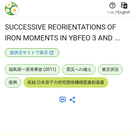
本文に飛ぶ
ヘルプ
English
SUCCESSIVE REORIENTATIONS OF
IRON MOMENTS IN YBFEO 3 AND ...
提供元サイトで表示
福島第一原発事故 (2011)
震災への備え
被災状況
復興
収録:日本原子力研究開発機構図書館蔵書
メタデータ