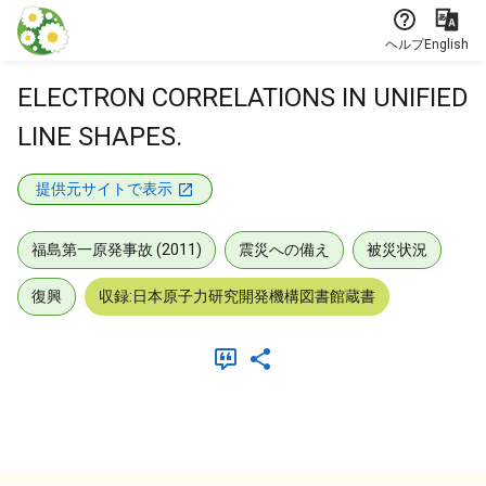
本文に飛ぶ
ヘルプ
English
ELECTRON CORRELATIONS IN UNIFIED
LINE SHAPES.
提供元サイトで表示
福島第一原発事故 (2011)
震災への備え
被災状況
復興
収録:日本原子力研究開発機構図書館蔵書
メタデータ