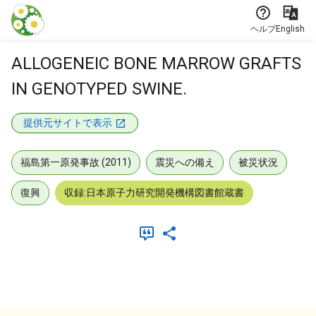
本文に飛ぶ
ヘルプ
English
ALLOGENEIC BONE MARROW GRAFTS
IN GENOTYPED SWINE.
提供元サイトで表示
福島第一原発事故 (2011)
震災への備え
被災状況
復興
収録:日本原子力研究開発機構図書館蔵書
メタデータ