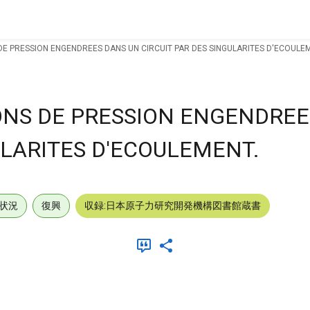
DE PRESSION ENGENDREES DANS UN CIRCUIT PAR DES SINGULARITES D'ECOULE
ONS DE PRESSION ENGENDREE
ULARITES D'ECOULEMENT.
状況
復興
収録:日本原子力研究開発機構図書館蔵書