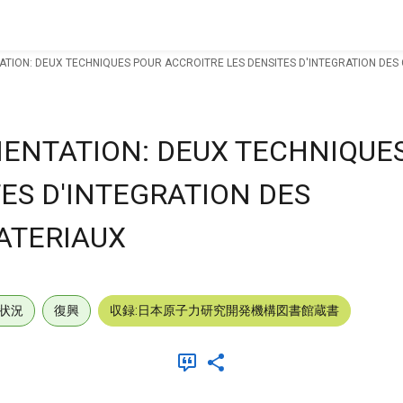
TION: DEUX TECHNIQUES POUR ACCROITRE LES DENSITES D'INTEGRATION DES 
ENTATION: DEUX TECHNIQUE
ES D'INTEGRATION DES
ATERIAUX
状況
復興
収録:日本原子力研究開発機構図書館蔵書