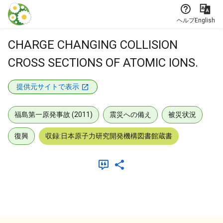
本文に飛ぶ
ヘルプ
English
CHARGE CHANGING COLLISION
CROSS SECTIONS OF ATOMIC IONS.
提供元サイトで表示
福島第一原発事故 (2011)
震災への備え
被災状況
復興
収録:日本原子力研究開発機構図書館蔵書
メタデータ