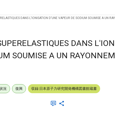
ERELASTIQUES DANS L'IONISATION D'UNE VAPEUR DE SODIUM SOUMISE A UN R
SUPERELASTIQUES DANS L'ION
IUM SOUMISE A UN RAYONNE
状況
復興
収録:日本原子力研究開発機構図書館蔵書