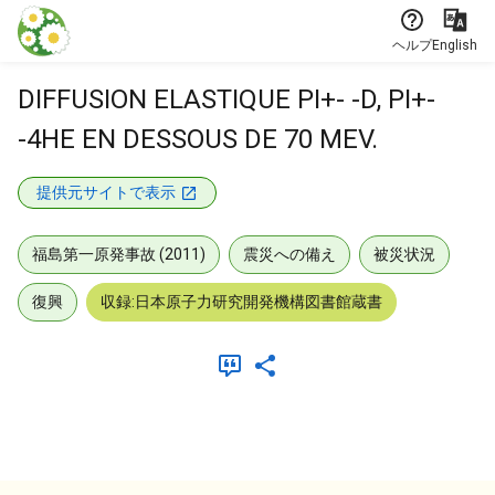
本文に飛ぶ
ヘルプ
English
DIFFUSION ELASTIQUE PI+- -D, PI+-
-4HE EN DESSOUS DE 70 MEV.
提供元サイトで表示
福島第一原発事故 (2011)
震災への備え
被災状況
復興
収録:日本原子力研究開発機構図書館蔵書
メタデータ