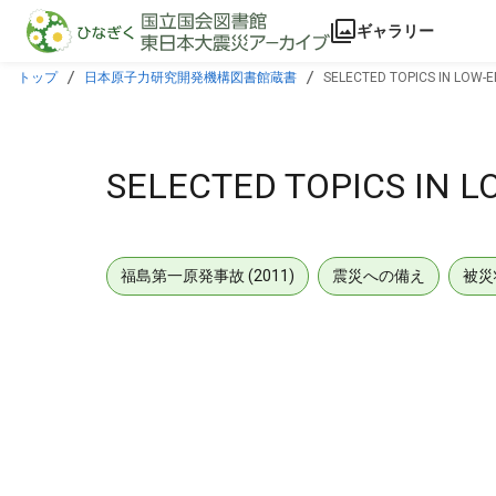
本文に飛ぶ
ギャラリー
トップ
日本原子力研究開発機構図書館蔵書
SELECTED TOPICS IN LOW-E
SELECTED TOPICS IN L
福島第一原発事故 (2011)
震災への備え
被災
メタデータ