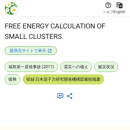
本文に飛ぶ
ヘルプ
English
FREE ENERGY CALCULATION OF
SMALL CLUSTERS.
提供元サイトで表示
福島第一原発事故 (2011)
震災への備え
被災状況
復興
収録:日本原子力研究開発機構図書館蔵書
メタデータ