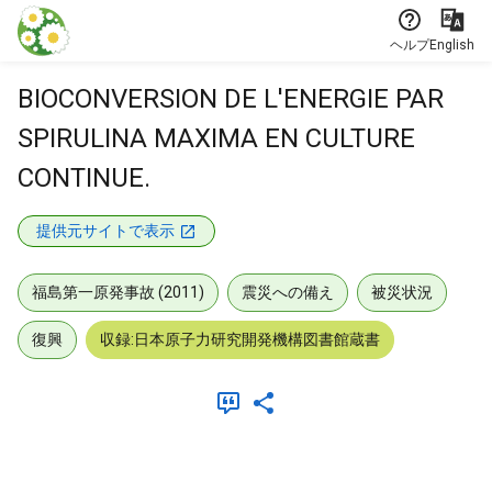
本文に飛ぶ
ヘルプ
English
BIOCONVERSION DE L'ENERGIE PAR
SPIRULINA MAXIMA EN CULTURE
CONTINUE.
提供元サイトで表示
福島第一原発事故 (2011)
震災への備え
被災状況
復興
収録:日本原子力研究開発機構図書館蔵書