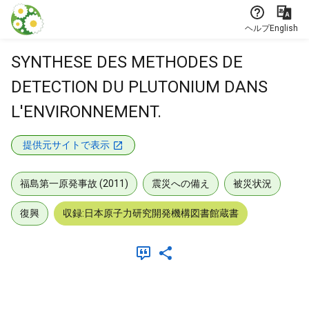
本文に飛ぶ
ヘルプ
English
SYNTHESE DES METHODES DE
DETECTION DU PLUTONIUM DANS
L'ENVIRONNEMENT.
提供元サイトで表示
福島第一原発事故 (2011)
震災への備え
被災状況
復興
収録:日本原子力研究開発機構図書館蔵書