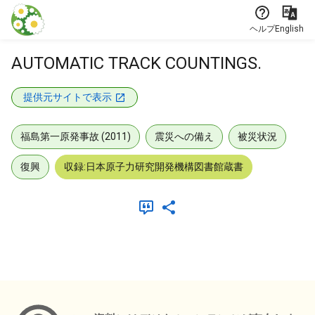
本文に飛ぶ
ヘルプ
English
AUTOMATIC TRACK COUNTINGS.
提供元サイトで表示
福島第一原発事故 (2011)
震災への備え
被災状況
復興
収録:日本原子力研究開発機構図書館蔵書
メタデータ