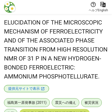
本文に飛ぶ
ヘルプ
English
ELUCIDATION OF THE MICROSCOPIC
MECHANISM OF FERROELECTRICITY
AND OF THE ASSOCIATED PHASE
TRANSITION FROM HIGH RESOLUTION
NMR OF 31 P IN A NEW HYDROGEN-
BONDED FERROELECTRIC:
AMMONIUM PHOSPHOTELLURATE.
提供元サイトで表示
福島第一原発事故 (2011)
震災への備え
被災状況