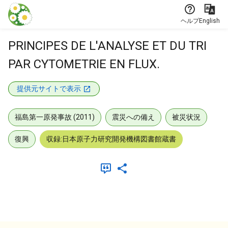
本文に飛ぶ
ヘルプ
English
PRINCIPES DE L'ANALYSE ET DU TRI
PAR CYTOMETRIE EN FLUX.
提供元サイトで表示
福島第一原発事故 (2011)
震災への備え
被災状況
復興
収録:日本原子力研究開発機構図書館蔵書
メタデータ