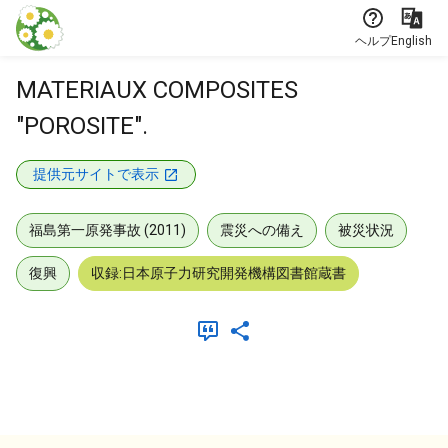
本文に飛ぶ
ヘルプ
English
MATERIAUX COMPOSITES
"POROSITE".
提供元サイトで表示
福島第一原発事故 (2011)
震災への備え
被災状況
復興
収録:日本原子力研究開発機構図書館蔵書
メタデータ