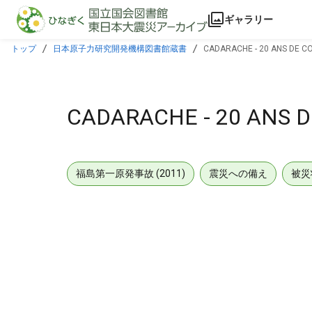
本文に飛ぶ
ギャラリー
トップ
日本原子力研究開発機構図書館蔵書
CADARACHE - 20 ANS DE C
CADARACHE - 20 ANS 
福島第一原発事故 (2011)
震災への備え
被災
メタデータ