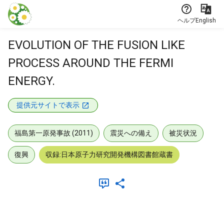
本文に飛ぶ
ヘルプ
English
EVOLUTION OF THE FUSION LIKE
PROCESS AROUND THE FERMI
ENERGY.
提供元サイトで表示
福島第一原発事故 (2011)
震災への備え
被災状況
復興
収録:日本原子力研究開発機構図書館蔵書