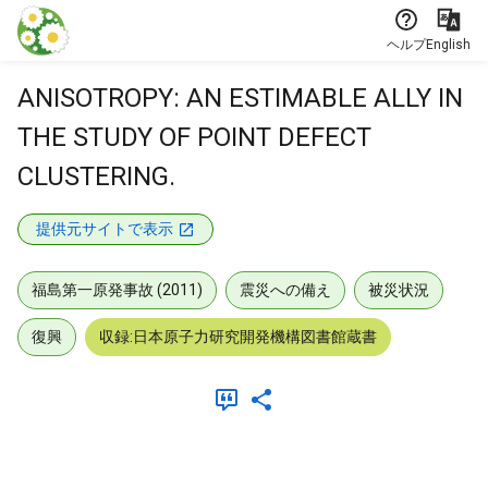
本文に飛ぶ
ヘルプ
English
ANISOTROPY: AN ESTIMABLE ALLY IN
THE STUDY OF POINT DEFECT
CLUSTERING.
提供元サイトで表示
福島第一原発事故 (2011)
震災への備え
被災状況
復興
収録:日本原子力研究開発機構図書館蔵書