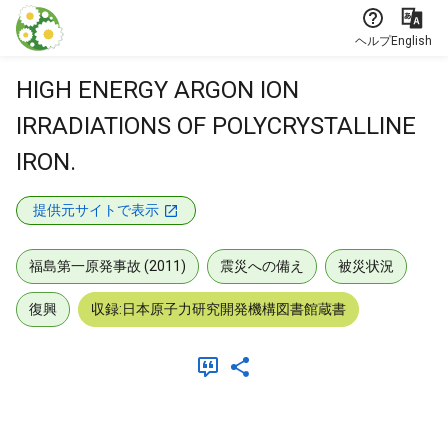
本文に飛ぶ
ヘルプ
English
HIGH ENERGY ARGON ION
IRRADIATIONS OF POLYCRYSTALLINE
IRON.
提供元サイトで表示
福島第一原発事故 (2011)
震災への備え
被災状況
復興
収録:日本原子力研究開発機構図書館蔵書