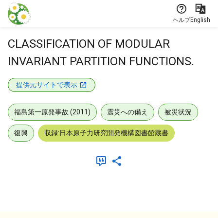
本文に飛ぶ
ヘルプ
English
CLASSIFICATION OF MODULAR
INVARIANT PARTITION FUNCTIONS.
提供元サイトで表示
福島第一原発事故 (2011)
震災への備え
被災状況
復興
収録:日本原子力研究開発機構図書館蔵書
メタデータ