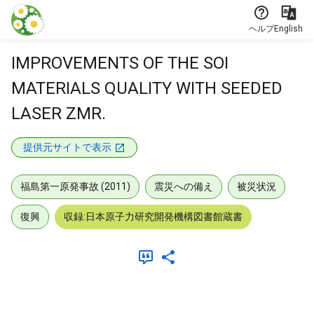
本文に飛ぶ
ヘルプ
English
IMPROVEMENTS OF THE SOI
MATERIALS QUALITY WITH SEEDED
LASER ZMR.
提供元サイトで表示
福島第一原発事故 (2011)
震災への備え
被災状況
復興
収録:日本原子力研究開発機構図書館蔵書