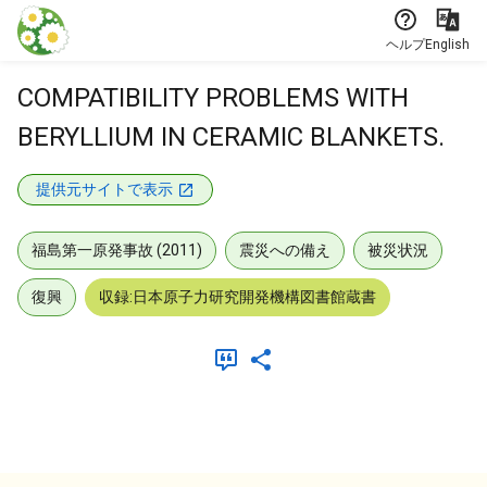
本文に飛ぶ
ヘルプ
English
COMPATIBILITY PROBLEMS WITH
BERYLLIUM IN CERAMIC BLANKETS.
提供元サイトで表示
福島第一原発事故 (2011)
震災への備え
被災状況
復興
収録:日本原子力研究開発機構図書館蔵書
メタデータ