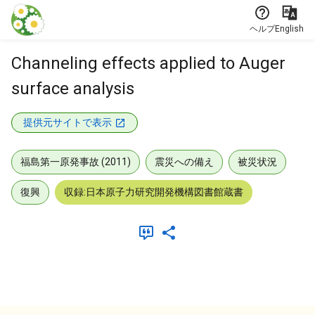
本文に飛ぶ
ヘルプ
English
Channeling effects applied to Auger
surface analysis
提供元サイトで表示
福島第一原発事故 (2011)
震災への備え
被災状況
復興
収録:日本原子力研究開発機構図書館蔵書
メタデータ