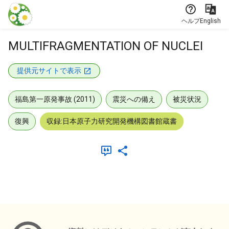
本文に飛ぶ
ヘルプ
English
MULTIFRAGMENTATION OF NUCLEI
提供元サイトで表示
福島第一原発事故 (2011)
震災への備え
被災状況
復興
収録:日本原子力研究開発機構図書館蔵書
メタデータ