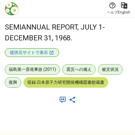
本文に飛ぶ
ヘルプ
English
SEMIANNUAL REPORT, JULY 1-
DECEMBER 31, 1968.
提供元サイトで表示
福島第一原発事故 (2011)
震災への備え
被災状況
復興
収録:日本原子力研究開発機構図書館蔵書
メタデータ