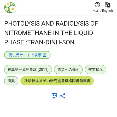
本文に飛ぶ
ヘルプ
English
PHOTOLYSIS AND RADIOLYSIS OF
NITROMETHANE IN THE LIQUID
PHASE.:TRAN-DINH-SON.
提供元サイトで表示
福島第一原発事故 (2011)
震災への備え
被災状況
復興
収録:日本原子力研究開発機構図書館蔵書