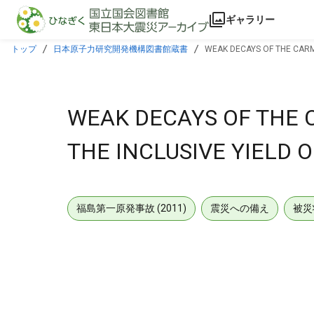
本文に飛ぶ
ギャラリー
トップ
日本原子力研究開発機構図書館蔵書
WEAK DECAYS OF THE CARM
WEAK DECAYS OF THE 
THE INCLUSIVE YIELD 
福島第一原発事故 (2011)
震災への備え
被災