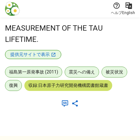
本文に飛ぶ
ヘルプ
English
MEASUREMENT OF THE TAU
LIFETIME.
提供元サイトで表示
福島第一原発事故 (2011)
震災への備え
被災状況
復興
収録:日本原子力研究開発機構図書館蔵書
メタデータ