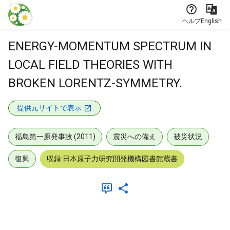
本文に飛ぶ
ヘルプ
English
ENERGY-MOMENTUM SPECTRUM IN
LOCAL FIELD THEORIES WITH
BROKEN LORENTZ-SYMMETRY.
提供元サイトで表示
福島第一原発事故 (2011)
震災への備え
被災状況
復興
収録:日本原子力研究開発機構図書館蔵書