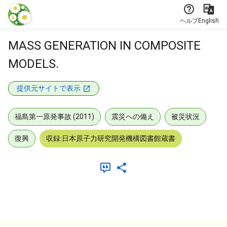
本文に飛ぶ
ヘルプ
English
MASS GENERATION IN COMPOSITE
MODELS.
提供元サイトで表示
福島第一原発事故 (2011)
震災への備え
被災状況
復興
収録:日本原子力研究開発機構図書館蔵書
メタデータ