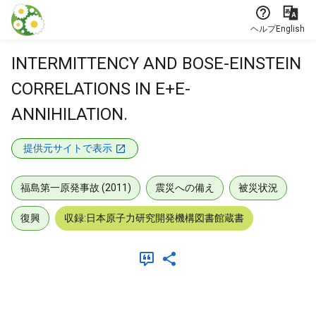
本文に飛ぶ
ヘルプ
English
INTERMITTENCY AND BOSE-EINSTEIN
CORRELATIONS IN E+E-
ANNIHILATION.
提供元サイトで表示
福島第一原発事故 (2011)
震災への備え
被災状況
復興
収録:日本原子力研究開発機構図書館蔵書