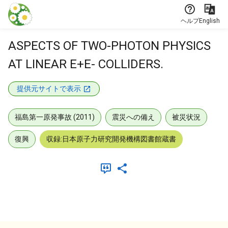
本文に飛ぶ
ヘルプ
English
ASPECTS OF TWO-PHOTON PHYSICS
AT LINEAR E+E- COLLIDERS.
提供元サイトで表示
福島第一原発事故 (2011)
震災への備え
被災状況
復興
収録:日本原子力研究開発機構図書館蔵書
メタデータ