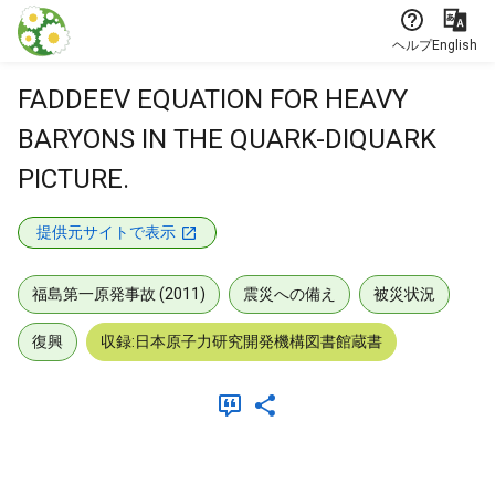
本文に飛ぶ
ヘルプ
English
FADDEEV EQUATION FOR HEAVY
BARYONS IN THE QUARK-DIQUARK
PICTURE.
提供元サイトで表示
福島第一原発事故 (2011)
震災への備え
被災状況
復興
収録:日本原子力研究開発機構図書館蔵書