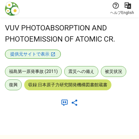
本文に飛ぶ
ヘルプ
English
VUV PHOTOABSORPTION AND
PHOTOEMISSION OF ATOMIC CR.
提供元サイトで表示
福島第一原発事故 (2011)
震災への備え
被災状況
復興
収録:日本原子力研究開発機構図書館蔵書
メタデータ