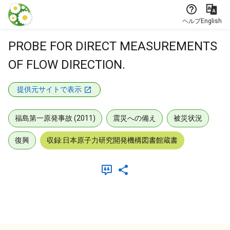
本文に飛ぶ
ヘルプ
English
PROBE FOR DIRECT MEASUREMENTS
OF FLOW DIRECTION.
提供元サイトで表示
福島第一原発事故 (2011)
震災への備え
被災状況
復興
収録:日本原子力研究開発機構図書館蔵書
メタデータ